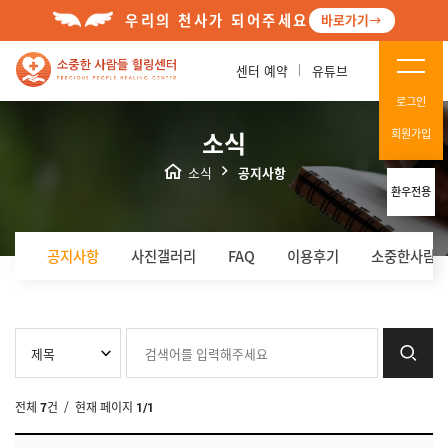
우리의 천사가 되어주세요
바로가기
센터 예약
유튜브
로그인
소식
회원가입
소식
공지사항
환우전용
공지사항
사진갤러리
FAQ
이용후기
소중한사람들
전체
7
건
/ 현재 페이지
1/1