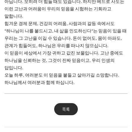
아닙니다
오히려
더
힘들
때도
있습니다
하지만
베드로
사도는
.
.
이런
고난과
어려움이
우리의
믿음을
시험하는
기회라고
말합니다
.
힘겨운
경제
문제
건강의
어려움
사람과의
갈등
속에서도
,
,
하나님이
나를
붙드시고
내
삶을
인도하신다
는
믿음이
있을
때
"
,
"
우리는
그
고난을
이길
수
있습니다
돈이
없어도
몸이
아파도
.
,
,
관계가
힘들어도
하나님은
우리를
떠나지
않으십니다
,
.
이
믿음이
세상에서
가장
귀하고
값진
보물입니다
고난
중에도
.
하나님을
신뢰하는
것
그것이
진짜
믿음이고
우리
인생의
,
,
답입니다
.
오늘
하루
여러분도
이
믿음을
붙들고
살아가길
소망합니다
,
.
하나님께서
여러분과
함께
하십니다
.
목록