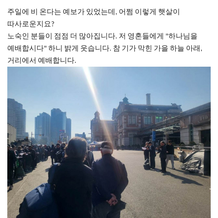
주일에
비
온다는
예보가
있었는데
어쩜
이렇게
햇살이
,
따사로운지요
?
노숙인
분들이
점점
더
많아집니다
저
영혼들에게
하나님을
.
"
예배합시다
하니
밝게
웃습니다
참
기가
막힌
가을
하늘
아래
"
.
,
거리에서
예배합니다
.