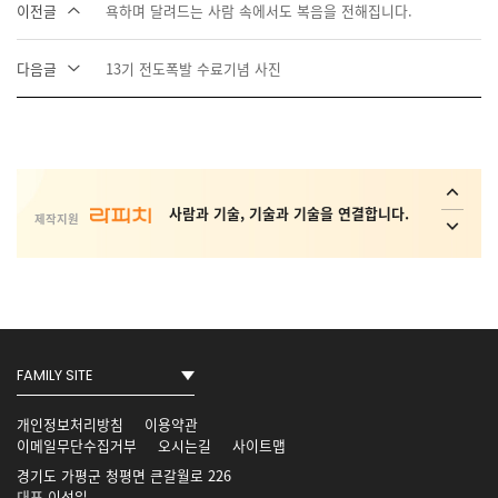
이전글
욕하며 달려드는 사람 속에서도 복음을 전해집니다.
다음글
13기 전도폭발 수료기념 사진
사회취약 계층의 복지 안전망 플랫폼 _
Interactive ConvAI
사람과 기술, 기술과 기술을 연결합니다.
제작지원
Conversational AI Technology
AI 가상 비서, AI 상담사, AI 콜봇서비스,
AICC NO.1
개인정보처리방침
이용약관
이메일무단수집거부
오시는길
사이트맵
사회취약 계층의 복지 안전망 플랫폼 _
경기도 가평군 청평면 큰갈월로 226
Interactive ConvAI
대표
이성일