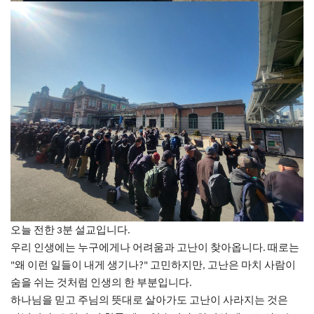
오늘
전한
분
설교입니다
3
.
우리
인생에는
누구에게나
어려움과
고난이
찾아옵니다
때로는
.
왜
이런
일들이
내게
생기나
고민하지만
고난은
마치
사람이
"
?"
,
숨을
쉬는
것처럼
인생의
한
부분입니다
.
하나님을
믿고
주님의
뜻대로
살아가도
고난이
사라지는
것은