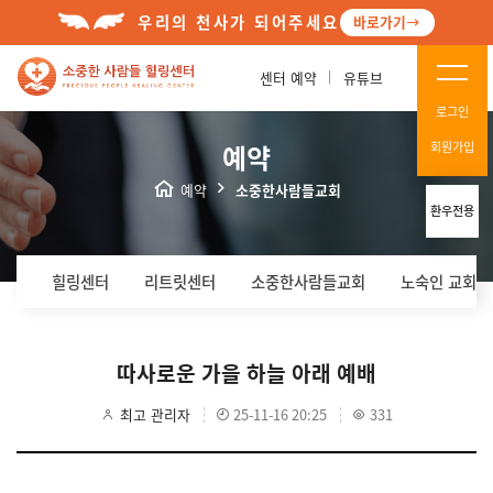
우리의 천사가 되어주세요
바로가기
센터 예약
유튜브
로그인
예약
회원가입
예약
소중한사람들교회
환우전용
힐링센터
리트릿센터
소중한사람들교회
노숙인 교회(
따사로운 가을 하늘 아래 예배
최고 관리자
25-11-16 20:25
331