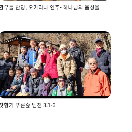
환우들 찬양, 오카리나 연주- 하나님의 음성을
잣향기 푸른숲 벧전 3:1-6