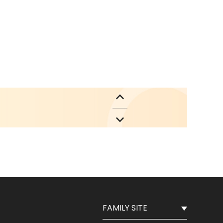
nvAI
1
nvAI