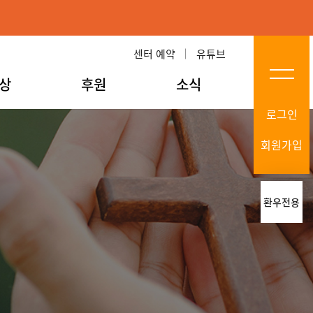
센터 예약
유튜브
상
후원
소식
로그인
회원가입
환우전용