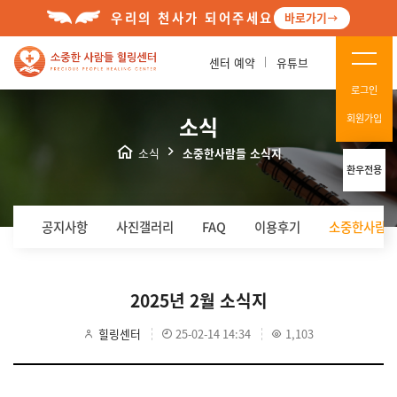
우리의 천사가 되어주세요
바로가기
센터 예약
유튜브
로그인
소식
회원가입
소식
소중한사람들 소식지
환우전용
공지사항
사진갤러리
FAQ
이용후기
소중한사람들
2025년 2월 소식지
힐링센터
25-02-14 14:34
1,103