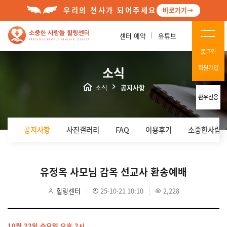
우리의 천사가 되어주세요
바로가기
센터 예약
유튜브
로그인
소식
회원가입
소식
공지사항
환우전용
공지사항
사진갤러리
FAQ
이용후기
소중한사람들
유정옥 사모님 감옥 선교사 환송예배
힐링센터
25-10-21 10:10
2,228
10월 22일 수요일 오후 2시