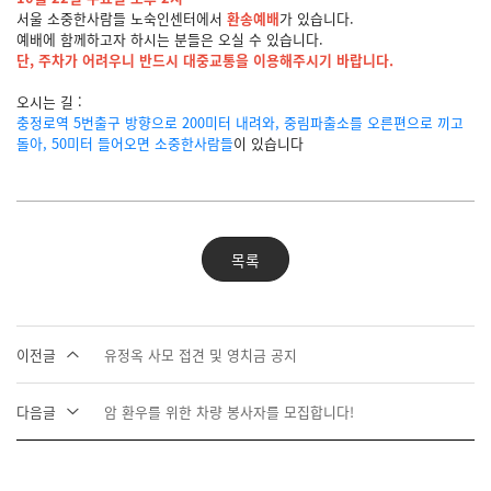
서울 소중한사람들 노숙인센터에서
환송예배
가 있습니다.
예배에 함께하고자 하시는 분들은 오실 수 있습니다.
단, 주차가 어려우니 반드시 대중교통을 이용해주시기 바랍니다.
오시는 길 :
충정로역 5번출구 방향으로 200미터 내려와, 중림파출소를 오른편으로 끼고
돌아, 50미터 들어오면 소중한사람들
이 있습니다
목록
이전글
유정옥 사모 접견 및 영치금 공지
다음글
암 환우를 위한 차량 봉사자를 모집합니다!
사회취약 계층의 복지 안전망 플랫폼 _
Interactive ConvAI