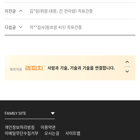
이전글
김*임(위암-대장, 간 전이암) 치유간증
다음글
이**집사(림프암 4기) 치유간증
사회취약 계층의 복지 안전망 플랫폼 _
Interactive ConvAI
사람과 기술, 기술과 기술을 연결합니다.
제작지원
Conversational AI Technology
AI 가상 비서, AI 상담사, AI 콜봇서비스,
AICC NO.1
개인정보처리방침
이용약관
이메일무단수집거부
오시는길
사이트맵
사회취약 계층의 복지 안전망 플랫폼 _