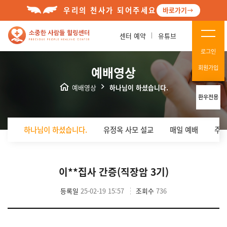
우리의 천사가 되어주세요
바로가기
센터 예약
유튜브
로그인
예배영상
회원가입
예배영상
하나님이 하셨습니다.
환우전용
하나님이 하셨습니다.
유정옥 사모 설교
매일 예배
주일
이**집사 간증(직장암 3기)
등록일
25-02-19 15:57
조회수
736