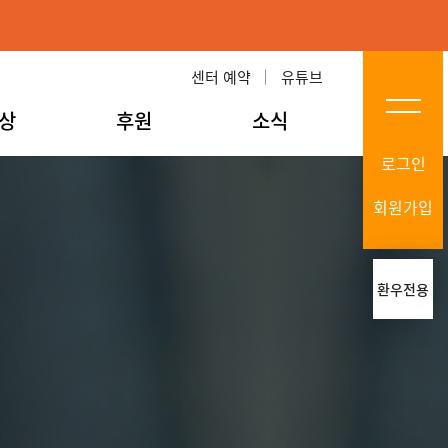
센터 예약
유튜브
상
후원
소식
로그인
회원가입
환우전용